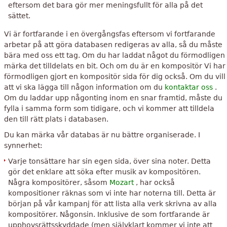
eftersom det bara gör mer meningsfullt för alla på det
sättet.
Vi är fortfarande i en övergångsfas eftersom vi fortfarande
arbetar på att göra databasen redigeras av alla, så du måste
bära med oss ​​ett tag. Om du har laddat något du förmodligen
märka det tilldelats en bit. Och om du är en kompositör Vi har
förmodligen gjort en kompositör sida för dig också. Om du vill
att vi ska lägga till någon information om du
kontaktar oss
.
Om du laddar upp någonting inom en snar framtid, måste du
fylla i samma form som tidigare, och vi kommer att tilldela
den till rätt plats i databasen.
Du kan märka vår databas är nu bättre organiserade. I
synnerhet:
Varje tonsättare har sin egen sida, över sina noter. Detta
gör det enklare att söka efter musik av kompositören.
Några kompositörer, såsom
Mozart
, har också
kompositioner räknas som vi inte har noterna till. Detta är
början på vår kampanj för att lista alla verk skrivna av alla
kompositörer. Någonsin. Inklusive de som fortfarande är
upphovsrättsskyddade (men självklart kommer vi inte att