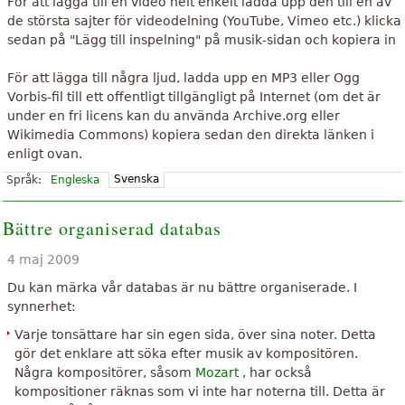
För att lägga till en video helt enkelt ladda upp den till en av
de största sajter för videodelning (YouTube, Vimeo etc.) klicka
sedan på "Lägg till inspelning" på musik-sidan och kopiera in
För att lägga till några ljud, ladda upp en MP3 eller Ogg
Vorbis-fil till ett offentligt tillgängligt på Internet (om det är
under en fri licens kan du använda Archive.org eller
Wikimedia Commons) kopiera sedan den direkta länken i
enligt ovan.
Svenska
Språk:
Engleska
Bättre organiserad databas
4 maj 2009
Du kan märka vår databas är nu bättre organiserade. I
synnerhet:
Varje tonsättare har sin egen sida, över sina noter. Detta
gör det enklare att söka efter musik av kompositören.
Några kompositörer, såsom
Mozart
, har också
kompositioner räknas som vi inte har noterna till. Detta är