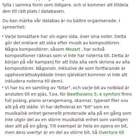
fylla i samma form som tidigare, och vi kommer att tilldela
den till rätt plats i databasen.
Du kan märka vår databas är nu bättre organiserade. I
synnerhet:
Varje tonsättare har sin egen sida, över sina noter. Detta
gör det enklare att söka efter musik av kompositören.
Några kompositörer, såsom
Mozart
, har också
kompositioner räknas som vi inte har noterna till. Detta är
början på vår kampanj för att lista alla verk skrivna av alla
kompositörer. Någonsin. Inklusive de som fortfarande är
upphovsrättsskyddade (men självklart kommer vi inte att
inkludera noterna till dem).
Vi har nu en samling av "bitar", och varje bit av notblad är
ansluten till en pjäs. T.ex. för
Beethovens 5: e symfoni
finns
full poäng, piano arrangemang, skannar, typeset filer osv
allt på ett ställe. Vi har definierat en "bit" som en
musikalisk enhet generellt presterade alla på en gång som
inte utgör del av en större musikalisk enhet som vanligen
sker allt på en gång. Till exempel är hela en opera en bit,
men dess uvertyr är en del av större bit. Så
Overture till