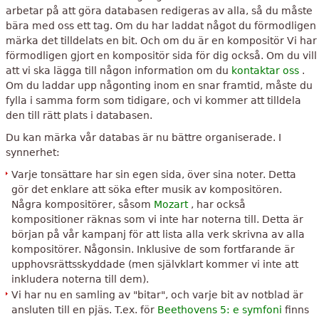
arbetar på att göra databasen redigeras av alla, så du måste
bära med oss ​​ett tag. Om du har laddat något du förmodligen
märka det tilldelats en bit. Och om du är en kompositör Vi har
förmodligen gjort en kompositör sida för dig också. Om du vill
att vi ska lägga till någon information om du
kontaktar oss
.
Om du laddar upp någonting inom en snar framtid, måste du
fylla i samma form som tidigare, och vi kommer att tilldela
den till rätt plats i databasen.
Du kan märka vår databas är nu bättre organiserade. I
synnerhet:
Varje tonsättare har sin egen sida, över sina noter. Detta
gör det enklare att söka efter musik av kompositören.
Några kompositörer, såsom
Mozart
, har också
kompositioner räknas som vi inte har noterna till. Detta är
början på vår kampanj för att lista alla verk skrivna av alla
kompositörer. Någonsin. Inklusive de som fortfarande är
upphovsrättsskyddade (men självklart kommer vi inte att
inkludera noterna till dem).
Vi har nu en samling av "bitar", och varje bit av notblad är
ansluten till en pjäs. T.ex. för
Beethovens 5: e symfoni
finns