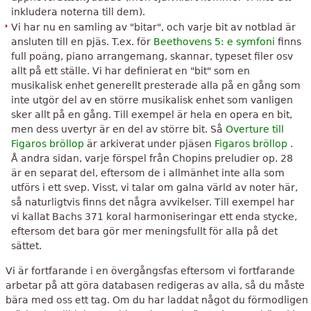
inkludera noterna till dem).
Vi har nu en samling av "bitar", och varje bit av notblad är
ansluten till en pjäs. T.ex. för
Beethovens 5: e symfoni
finns
full poäng, piano arrangemang, skannar, typeset filer osv
allt på ett ställe. Vi har definierat en "bit" som en
musikalisk enhet generellt presterade alla på en gång som
inte utgör del av en större musikalisk enhet som vanligen
sker allt på en gång. Till exempel är hela en opera en bit,
men dess uvertyr är en del av större bit. Så
Overture till
Figaros bröllop
är arkiverat under pjäsen
Figaros bröllop
.
Å andra sidan, varje förspel från Chopins preludier op. 28
är en separat del, eftersom de i allmänhet inte alla som
utförs i ett svep. Visst, vi talar om galna värld av noter här,
så naturligtvis finns det några avvikelser. Till exempel har
vi kallat Bachs 371 koral harmoniseringar ett enda stycke,
eftersom det bara gör mer meningsfullt för alla på det
sättet.
Vi är fortfarande i en övergångsfas eftersom vi fortfarande
arbetar på att göra databasen redigeras av alla, så du måste
bära med oss ​​ett tag. Om du har laddat något du förmodligen