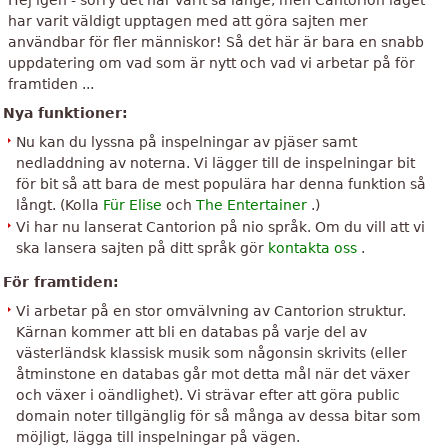
Hej igen - sorry det har varit så länge, men Cantorion laget
har varit väldigt upptagen med att göra sajten mer
användbar för fler människor! Så det här är bara en snabb
uppdatering om vad som är nytt och vad vi arbetar på för
framtiden ...
Nya funktioner:
Nu kan du lyssna på inspelningar av pjäser samt
nedladdning av noterna. Vi lägger till de inspelningar bit
för bit så att bara de mest populära har denna funktion så
långt. (Kolla
Für Elise
och
The Entertainer
.)
Vi har nu lanserat Cantorion på nio språk. Om du vill att vi
ska lansera sajten på ditt språk gör
kontakta oss
.
För framtiden:
Vi arbetar på en stor omvälvning av Cantorion struktur.
Kärnan kommer att bli en databas på varje del av
västerländsk klassisk musik som någonsin skrivits (eller
åtminstone en databas går mot detta mål när det växer
och växer i oändlighet). Vi strävar efter att göra public
domain noter tillgänglig för så många av dessa bitar som
möjligt, lägga till inspelningar på vägen.