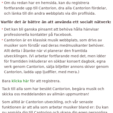
Om du redan har en hemsida, kan du registrera
fortfarande upp till Cantorion, dra alla Cantorion fördelar,
och länka till din andra webbplats via din profilsida.
Varför det är bättre än att använda ett socialt nätverk:
Det kan bli ganska pinsamt att behöva hålla hänvisar
professionella kontakter på Facebook.
Cantorion är en klassisk musik webbplats, som drivs av
musiker som förstår vad deras medmusikanter behöver.
Allt detta i åtanke när vi planerar den framtida
utvecklingen. (Vi arbetar fortfarande med det, men idéer
för framtiden inkluderar en sökbar konsert dagbok, egna
verk genom Cantorion, sälja biljetter annons skivor genom
Cantorion, ladda upp ljudfiler, med mera.)
Bara
klicka här
för att registrera.
Tack till alla som har besökt Cantorion, begära musik och
skicka oss meddelanden av allmän uppmuntran!
Som alltid är Cantorion utveckling, och vår senaste
funktionen är att alla som arbetar musiker bland er: Du kan
nu anmäla dig till Cantorion och skapa din egen personliga