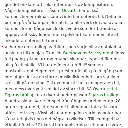
gör det enklare att söka efter musik av kompositören.
Några kompositörer, såsom
Mozart
, har också
kompositioner räknas som vi inte har noterna till. Detta är
början på vår kampanj för att lista alla verk skrivna av alla
kompositörer. Någonsin. Inklusive de som fortfarande är
upphovsrättsskyddade (men självklart kommer vi inte att
inkludera noterna till dem).
Vi har nu en samling av "bitar", och varje bit av notblad är
ansluten till en pjäs. T.ex. för
Beethovens 5: e symfoni
finns
full poäng, piano arrangemang, skannar, typeset filer osv
allt på ett ställe. Vi har definierat en "bit" som en
musikalisk enhet generellt presterade alla på en gång som
inte utgör del av en större musikalisk enhet som vanligen
sker allt på en gång. Till exempel är hela en opera en bit,
men dess uvertyr är en del av större bit. Så
Overture till
Figaros bröllop
är arkiverat under pjäsen
Figaros bröllop
.
Å andra sidan, varje förspel från Chopins preludier op. 28
är en separat del, eftersom de i allmänhet inte alla som
utförs i ett svep. Visst, vi talar om galna värld av noter här,
så naturligtvis finns det några avvikelser. Till exempel har
vi kallat Bachs 371 koral harmoniseringar ett enda stycke,