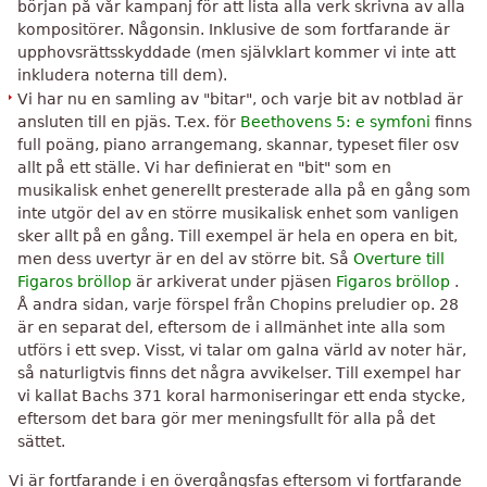
början på vår kampanj för att lista alla verk skrivna av alla
kompositörer. Någonsin. Inklusive de som fortfarande är
upphovsrättsskyddade (men självklart kommer vi inte att
inkludera noterna till dem).
Vi har nu en samling av "bitar", och varje bit av notblad är
ansluten till en pjäs. T.ex. för
Beethovens 5: e symfoni
finns
full poäng, piano arrangemang, skannar, typeset filer osv
allt på ett ställe. Vi har definierat en "bit" som en
musikalisk enhet generellt presterade alla på en gång som
inte utgör del av en större musikalisk enhet som vanligen
sker allt på en gång. Till exempel är hela en opera en bit,
men dess uvertyr är en del av större bit. Så
Overture till
Figaros bröllop
är arkiverat under pjäsen
Figaros bröllop
.
Å andra sidan, varje förspel från Chopins preludier op. 28
är en separat del, eftersom de i allmänhet inte alla som
utförs i ett svep. Visst, vi talar om galna värld av noter här,
så naturligtvis finns det några avvikelser. Till exempel har
vi kallat Bachs 371 koral harmoniseringar ett enda stycke,
eftersom det bara gör mer meningsfullt för alla på det
sättet.
Vi är fortfarande i en övergångsfas eftersom vi fortfarande