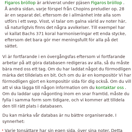
Figaros bröllop
är arkiverat under pjäsen
Figaros bröllop
.
Å andra sidan, varje förspel från Chopins preludier op. 28
är en separat del, eftersom de i allmänhet inte alla som
utförs i ett svep. Visst, vi talar om galna värld av noter här,
så naturligtvis finns det några avvikelser. Till exempel har
vi kallat Bachs 371 koral harmoniseringar ett enda stycke,
eftersom det bara gör mer meningsfullt för alla på det
sättet.
Vi är fortfarande i en övergångsfas eftersom vi fortfarande
arbetar på att göra databasen redigeras av alla, så du måste
bära med oss ​​ett tag. Om du har laddat något du förmodligen
märka det tilldelats en bit. Och om du är en kompositör Vi har
förmodligen gjort en kompositör sida för dig också. Om du vill
att vi ska lägga till någon information om du
kontaktar oss
.
Om du laddar upp någonting inom en snar framtid, måste du
fylla i samma form som tidigare, och vi kommer att tilldela
den till rätt plats i databasen.
Du kan märka vår databas är nu bättre organiserade. I
synnerhet:
Varje tonsättare har sin egen sida, över sina noter. Detta