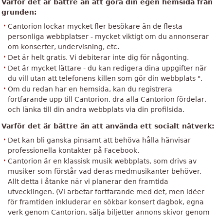
Varför det är bättre än att göra din egen hemsida från
grunden:
Cantorion lockar mycket fler besökare än de flesta
personliga webbplatser - mycket viktigt om du annonserar
om konserter, undervisning, etc.
Det är helt gratis. Vi debiterar inte dig för någonting.
Det är mycket lättare - du kan redigera dina uppgifter när
du vill utan att telefonens killen som gör din webbplats ".
Om du redan har en hemsida, kan du registrera
fortfarande upp till Cantorion, dra alla Cantorion fördelar,
och länka till din andra webbplats via din profilsida.
Varför det är bättre än att använda ett socialt nätverk:
Det kan bli ganska pinsamt att behöva hålla hänvisar
professionella kontakter på Facebook.
Cantorion är en klassisk musik webbplats, som drivs av
musiker som förstår vad deras medmusikanter behöver.
Allt detta i åtanke när vi planerar den framtida
utvecklingen. (Vi arbetar fortfarande med det, men idéer
för framtiden inkluderar en sökbar konsert dagbok, egna
verk genom Cantorion, sälja biljetter annons skivor genom