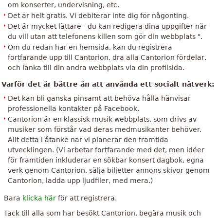
om konserter, undervisning, etc.
Det är helt gratis. Vi debiterar inte dig för någonting.
Det är mycket lättare - du kan redigera dina uppgifter när
du vill utan att telefonens killen som gör din webbplats ".
Om du redan har en hemsida, kan du registrera
fortfarande upp till Cantorion, dra alla Cantorion fördelar,
och länka till din andra webbplats via din profilsida.
Varför det är bättre än att använda ett socialt nätverk:
Det kan bli ganska pinsamt att behöva hålla hänvisar
professionella kontakter på Facebook.
Cantorion är en klassisk musik webbplats, som drivs av
musiker som förstår vad deras medmusikanter behöver.
Allt detta i åtanke när vi planerar den framtida
utvecklingen. (Vi arbetar fortfarande med det, men idéer
för framtiden inkluderar en sökbar konsert dagbok, egna
verk genom Cantorion, sälja biljetter annons skivor genom
Cantorion, ladda upp ljudfiler, med mera.)
Bara
klicka här
för att registrera.
Tack till alla som har besökt Cantorion, begära musik och