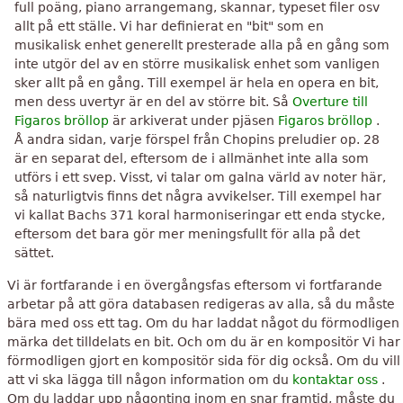
full poäng, piano arrangemang, skannar, typeset filer osv
allt på ett ställe. Vi har definierat en "bit" som en
musikalisk enhet generellt presterade alla på en gång som
inte utgör del av en större musikalisk enhet som vanligen
sker allt på en gång. Till exempel är hela en opera en bit,
men dess uvertyr är en del av större bit. Så
Overture till
Figaros bröllop
är arkiverat under pjäsen
Figaros bröllop
.
Å andra sidan, varje förspel från Chopins preludier op. 28
är en separat del, eftersom de i allmänhet inte alla som
utförs i ett svep. Visst, vi talar om galna värld av noter här,
så naturligtvis finns det några avvikelser. Till exempel har
vi kallat Bachs 371 koral harmoniseringar ett enda stycke,
eftersom det bara gör mer meningsfullt för alla på det
sättet.
Vi är fortfarande i en övergångsfas eftersom vi fortfarande
arbetar på att göra databasen redigeras av alla, så du måste
bära med oss ​​ett tag. Om du har laddat något du förmodligen
märka det tilldelats en bit. Och om du är en kompositör Vi har
förmodligen gjort en kompositör sida för dig också. Om du vill
att vi ska lägga till någon information om du
kontaktar oss
.
Om du laddar upp någonting inom en snar framtid, måste du