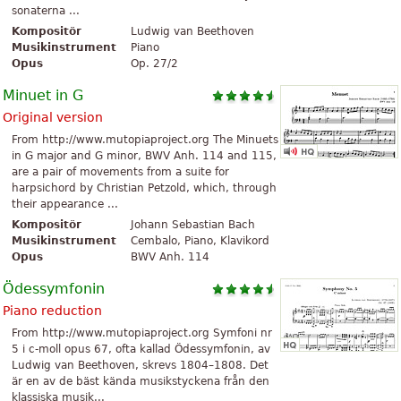
sonaterna ...
Kompositör
Ludwig van Beethoven
Musikinstrument
Piano
Opus
Op. 27/2
Minuet in G
Original version
From http://www.mutopiaproject.org The Minuets
in G major and G minor, BWV Anh. 114 and 115,
are a pair of movements from a suite for
harpsichord by Christian Petzold, which, through
their appearance ...
Kompositör
Johann Sebastian Bach
Musikinstrument
Cembalo, Piano, Klavikord
Opus
BWV Anh. 114
Ödessymfonin
Piano reduction
From http://www.mutopiaproject.org Symfoni nr
5 i c-moll opus 67, ofta kallad Ödessymfonin, av
Ludwig van Beethoven, skrevs 1804–1808. Det
är en av de bäst kända musikstyckena från den
klassiska musik...