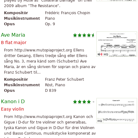
played by Muse as "Collateral Damage" on their
2009 album "The Resistance".
Kompositör
Frédéric François Chopin
Musikinstrument
Piano
Opus
Op. 9
Ave Maria
B flat major
From http://www.mutopiaproject.org Ellens
dritter Gesang, Ellens tredje sång eller Ellens
sång No. 3, mera känd som (Schuberts) Ave
Maria, är en sång skriven för sopran och piano av
Franz Schubert til...
Kompositör
Franz Peter Schubert
Musikinstrument
Röst, Piano
Opus
D 839
Kanon i D
Easy violin
From http://www.mutopiaproject.org Kanon och
Gigue i D-dur för tre violiner och generalbas,
tyska Kanon und Gigue in D-Dur für drei Violinen
und Basso Continuo, musikstycke komponerat av