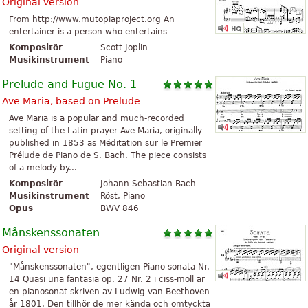
Original version
From http://www.mutopiaproject.org An
entertainer is a person who entertains
Kompositör
Scott Joplin
Musikinstrument
Piano
Prelude and Fugue No. 1
Ave Maria, based on Prelude
Ave Maria is a popular and much-recorded
setting of the Latin prayer Ave Maria, originally
published in 1853 as Méditation sur le Premier
Prélude de Piano de S. Bach. The piece consists
of a melody by...
Kompositör
Johann Sebastian Bach
Musikinstrument
Röst, Piano
Opus
BWV 846
Månskenssonaten
Original version
"Månskenssonaten", egentligen Piano sonata Nr.
14 Quasi una fantasia op. 27 Nr. 2 i ciss-moll är
en pianosonat skriven av Ludwig van Beethoven
år 1801. Den tillhör de mer kända och omtyckta