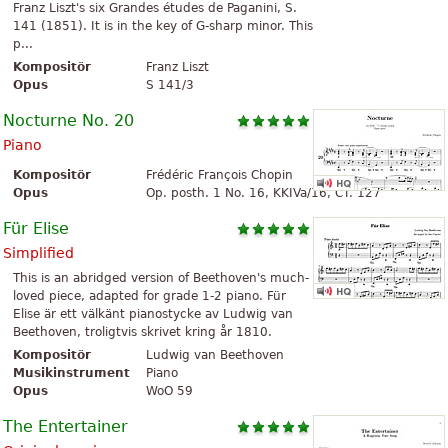
Franz Liszt's six Grandes études de Paganini, S.
141 (1851). It is in the key of G-sharp minor. This
p...
Kompositör
Franz Liszt
Opus
S 141/3
Nocturne No. 20
Piano
Kompositör
Frédéric François Chopin
Opus
Op. posth. 1 No. 16, KKIVa/16, CT. 127
Für Elise
Simplified
This is an abridged version of Beethoven's much-
loved piece, adapted for grade 1-2 piano. Für
Elise är ett välkänt pianostycke av Ludwig van
Beethoven, troligtvis skrivet kring år 1810.
Kompositör
Ludwig van Beethoven
Musikinstrument
Piano
Opus
WoO 59
The Entertainer