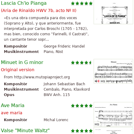
Lascia Ch'io Pianga
(Aria de Rinaldo HWV 7b, acto Nº II)
«Es una obra compuesta para dos voces
(Soprano y Alto), y que anteriormente, fue
interpretada por Carlos Broschi (1705 - 1782),
mas bien, conocido como "Farinelli, Il Castrati",
un cantante tenor sopr...
Kompositör
George Frideric Handel
Musikinstrument
Piano, Röst
Minuet in G minor
Original version
From http://www.mutopiaproject.org
Kompositör
Johann Sebastian Bach
Musikinstrument
Cembalo, Piano, Klavikord
Opus
BWV Anh. 115
Ave Maria
ave maria
Kompositör
Michal Lorenc
Valse "Minute Waltz"