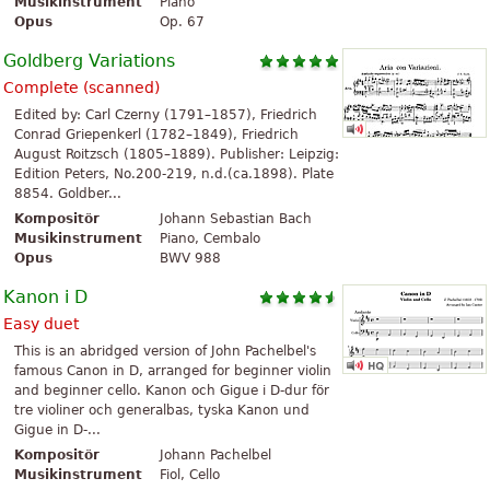
Musikinstrument
Piano
Opus
Op. 67
Goldberg Variations
Complete (scanned)
Edited by: Carl Czerny (1791–1857), Friedrich
Conrad Griepenkerl (1782–1849), Friedrich
August Roitzsch (1805–1889). Publisher: Leipzig:
Edition Peters, No.200-219, n.d.(ca.1898). Plate
8854. Goldber...
Kompositör
Johann Sebastian Bach
Musikinstrument
Piano, Cembalo
Opus
BWV 988
Kanon i D
Easy duet
This is an abridged version of John Pachelbel's
famous Canon in D, arranged for beginner violin
and beginner cello. Kanon och Gigue i D-dur för
tre violiner och generalbas, tyska Kanon und
Gigue in D-...
Kompositör
Johann Pachelbel
Musikinstrument
Fiol, Cello