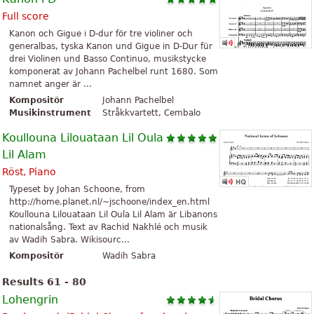
Full score
Kanon och Gigue i D-dur för tre violiner och
generalbas, tyska Kanon und Gigue in D-Dur für
drei Violinen und Basso Continuo, musikstycke
komponerat av Johann Pachelbel runt 1680. Som
namnet anger är ...
Kompositör
Johann Pachelbel
Musikinstrument
Stråkkvartett, Cembalo
Koullouna Lilouataan Lil Oula
Lil Alam
Röst, Piano
Typeset by Johan Schoone, from
http://home.planet.nl/~jschoone/index_en.html
Koullouna Lilouataan Lil Oula Lil Alam är Libanons
nationalsång. Text av Rachid Nakhlé och musik
av Wadih Sabra. Wikisourc...
Kompositör
Wadih Sabra
Results 61 - 80
Lohengrin