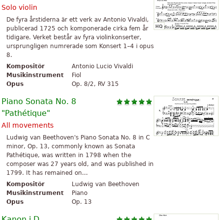
Solo violin
De fyra årstiderna är ett verk av Antonio Vivaldi,
publicerad 1725 och komponerade cirka fem år
tidigare. Verket består av fyra violinkonserter,
ursprungligen numrerade som Konsert 1–4 i opus
8.
Kompositör
Antonio Lucio Vivaldi
Musikinstrument
Fiol
Opus
Op. 8/2, RV 315
Piano Sonata No. 8
"Pathétique"
All movements
Ludwig van Beethoven's Piano Sonata No. 8 in C
minor, Op. 13, commonly known as Sonata
Pathétique, was written in 1798 when the
composer was 27 years old, and was published in
1799. It has remained on...
Kompositör
Ludwig van Beethoven
Musikinstrument
Piano
Opus
Op. 13
Kanon i D