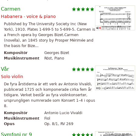
Carmen
Habanera - voice & piano
Published by The University Society Inc (New
York), 1910. Plates 1-699-5 to 5-699-5. Carmen is
a French opera by Georges Bizet.Carmen
(novella), an 1845 story by Prosper Mérimée and
the basis for Bize...
Kompositör
Georges Bizet
Musikinstrument
Röst, Piano
Vår
Solo violin
De fyra årstiderna är ett verk av Antonio Vivaldi,
publicerad 1725 och komponerade cirka fem år
tidigare. Verket består av fyra violinkonserter,
ursprungligen numrerade som Konsert 1–4 i opus
8.
Kompositör
Antonio Lucio Vivaldi
Musikinstrument
Fiol
Opus
Op. 8/1, RV 269
Symfoni nr 9