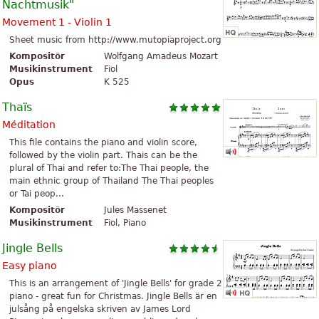
Nachtmusik"
Movement 1 - Violin 1
Sheet music from http://www.mutopiaproject.org
Kompositör
Wolfgang Amadeus Mozart
Musikinstrument
Fiol
Opus
K 525
Thaïs
Méditation
This file contains the piano and violin score,
followed by the violin part. Thais can be the
plural of Thai and refer to:The Thai people, the
main ethnic group of Thailand The Thai peoples
or Tai peop...
Kompositör
Jules Massenet
Musikinstrument
Fiol, Piano
Jingle Bells
Easy piano
This is an arrangement of 'Jingle Bells' for grade 2
piano - great fun for Christmas. Jingle Bells är en
julsång på engelska skriven av James Lord