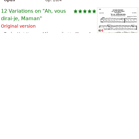
Opus
Op. 28/4
12 Variations on "Ah, vous
dirai-je, Maman"
Original version
Twelve Variations on "Ah vous dirai-je, Maman",
K. 265/300e, is a piano composition by Wolfgang
Amadeus Mozart, composed when he was around
25 years old. This piece consists of twelve
variations on th...
Kompositör
Wolfgang Amadeus Mozart
Musikinstrument
Piano
Opus
K 265
A Midsummer Night's Dream
Wedding March
Brudmarsch av Mendelssohn, ibland
Bröllopsmarsch av Mendelssohn, är ett kortare
stycke musik av Felix Mendelssohn som ingår i
det tvådelade verket En midsommarnattsdröm
som bygger på William Shakespea...
Kompositör
Felix Mendelssohn
Musikinstrument
Orgel