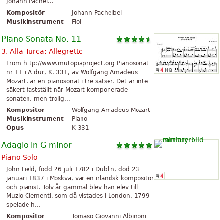
Johann Pachel...
Kompositör
Johann Pachelbel
Musikinstrument
Fiol
Piano Sonata No. 11
3. Alla Turca: Allegretto
From http://www.mutopiaproject.org Pianosonat
nr 11 i A dur, K. 331, av Wolfgang Amadeus
Mozart, är en pianosonat i tre satser. Det är inte
säkert fastställt när Mozart komponerade
sonaten, men trolig...
Kompositör
Wolfgang Amadeus Mozart
Musikinstrument
Piano
Opus
K 331
Adagio in G minor
Piano Solo
John Field, född 26 juli 1782 i Dublin, död 23
januari 1837 i Moskva, var en irländsk kompositör
och pianist. Tolv år gammal blev han elev till
Muzio Clementi, som då vistades i London. 1799
spelade h...
Kompositör
Tomaso Giovanni Albinoni