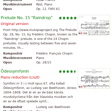
Kompositör
César Franck
Musikinstrument
Röst, Piano
Opus
Op. 12, FWV 61
Prelude No. 15 "Raindrop"
Original version
From http://www.mutopiaproject.org The Prelude
Op. 28, No. 15, by Frédéric Chopin, known as the
"Raindrop" prelude, is one of the 24 Chopin
preludes. Usually lasting between five and seven
minutes, th...
Kompositör
Frédéric François Chopin
Musikinstrument
Piano
Opus
Op. 28/15
Ödessymfonin
Piano reduction (Liszt)
Symfoni nr 5 i c-moll opus 67, ofta kallad
Ödessymfonin, av Ludwig van Beethoven, skrevs
1804–1808. Det är en av de bäst kända
musikstyckena från den klassiska musiken och
en av de oftast spelade symf...
Kompositör
Ludwig van Beethoven