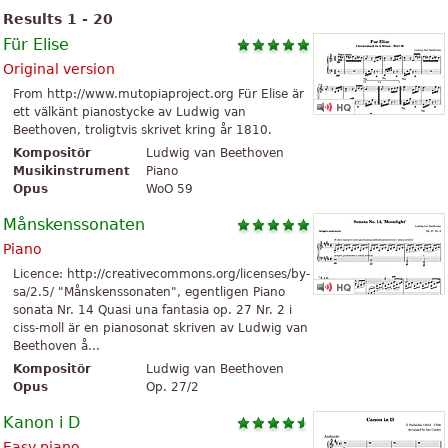
Results 1 - 20
Für Elise
Original version
From http://www.mutopiaproject.org Für Elise är
ett välkänt pianostycke av Ludwig van
Beethoven, troligtvis skrivet kring år 1810.
Kompositör
Ludwig van Beethoven
Musikinstrument
Piano
Opus
WoO 59
Månskenssonaten
Piano
Licence: http://creativecommons.org/licenses/by-
sa/2.5/ "Månskenssonaten", egentligen Piano
sonata Nr. 14 Quasi una fantasia op. 27 Nr. 2 i
ciss-moll är en pianosonat skriven av Ludwig van
Beethoven å...
Kompositör
Ludwig van Beethoven
Opus
Op. 27/2
Kanon i D
Easy piano