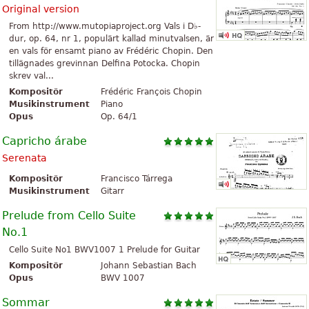
Original version
From http://www.mutopiaproject.org Vals i D♭-
dur, op. 64, nr 1, populärt kallad minutvalsen, är
en vals för ensamt piano av Frédéric Chopin. Den
tillägnades grevinnan Delfina Potocka. Chopin
skrev val...
Kompositör
Frédéric François Chopin
Musikinstrument
Piano
Opus
Op. 64/1
Capricho árabe
Serenata
Kompositör
Francisco Tárrega
Musikinstrument
Gitarr
Prelude from Cello Suite
No.1
Cello Suite No1 BWV1007 1 Prelude for Guitar
Kompositör
Johann Sebastian Bach
Opus
BWV 1007
Sommar