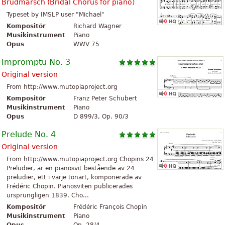
Brudmarsch (
Bridal Chorus for piano
)
Typeset by IMSLP user "Michael"
Kompositör
Richard Wagner
Musikinstrument
Piano
Opus
WWV 75
Impromptu No. 3
Original version
From http://www.mutopiaproject.org
Kompositör
Franz Peter Schubert
Musikinstrument
Piano
Opus
D 899/3, Op. 90/3
Prelude No. 4
Original version
From http://www.mutopiaproject.org Chopins 24
Preludier, är en pianosvit bestående av 24
preludier, ett i varje tonart, komponerade av
Frédéric Chopin. Pianosviten publicerades
ursprungligen 1839. Cho...
Kompositör
Frédéric François Chopin
Musikinstrument
Piano