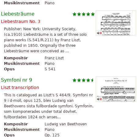
Musikinstrument
Piano
Liebesträume
Liebestraum No. 3
Publisher: New York: University Society,
(ca.1910) Liebesträume is a set of three solo
piano works (S.541/R.211) by Franz Liszt,
published in 1850. Originally the three
Liebesträume were conceived as ...
Kompositör
Franz Liszt
Musikinstrument
Piano
Opus
S 541
Symfoni nr 9
Liszt transcription
This is catalogued as Liszt's S 464/9. Symfoni nr
9 i d-moll, opus 125, blev Ludwig van
Beethovens sista fullbordade symfoni. Symfonin,
som komponerades under total dövhet,
fullbordades 1824 och anses...
Kompositör
Ludwig van Beethoven
Musikinstrument
Piano
Opus
Op. 125