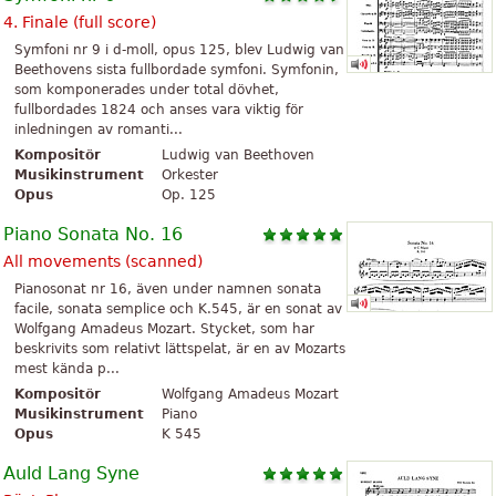
4. Finale (full score)
Symfoni nr 9 i d-moll, opus 125, blev Ludwig van
Beethovens sista fullbordade symfoni. Symfonin,
som komponerades under total dövhet,
fullbordades 1824 och anses vara viktig för
inledningen av romanti...
Kompositör
Ludwig van Beethoven
Musikinstrument
Orkester
Opus
Op. 125
Piano Sonata No. 16
All movements (scanned)
Pianosonat nr 16, även under namnen sonata
facile, sonata semplice och K.545, är en sonat av
Wolfgang Amadeus Mozart. Stycket, som har
beskrivits som relativt lättspelat, är en av Mozarts
mest kända p...
Kompositör
Wolfgang Amadeus Mozart
Musikinstrument
Piano
Opus
K 545
Auld Lang Syne