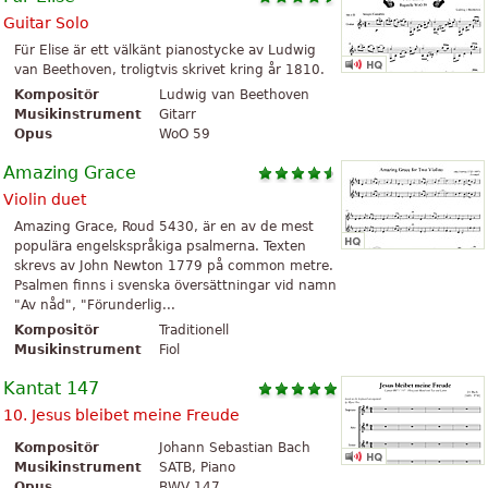
Guitar Solo
Für Elise är ett välkänt pianostycke av Ludwig
van Beethoven, troligtvis skrivet kring år 1810.
Kompositör
Ludwig van Beethoven
Musikinstrument
Gitarr
Opus
WoO 59
Amazing Grace
Violin duet
Amazing Grace, Roud 5430, är en av de mest
populära engelskspråkiga psalmerna. Texten
skrevs av John Newton 1779 på common metre.
Psalmen finns i svenska översättningar vid namn
"Av nåd", "Förunderlig...
Kompositör
Traditionell
Musikinstrument
Fiol
Kantat 147
10. Jesus bleibet meine Freude
Kompositör
Johann Sebastian Bach
Musikinstrument
SATB, Piano
Opus
BWV 147