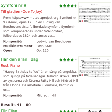
Symfoni nr 9
Till glädjen (
Ode To Joy
)
From http://www.mutopiaproject.org Symfoni nr
9 i d-moll, opus 125, blev Ludwig van
Beethovens sista fullbordade symfoni. Symfonin,
som komponerades under total dövhet,
fullbordades 1824 och anses var...
Kompositör
Ludwig van Beethoven
Musikinstrument
Röst, SATB
Opus
Op. 125
Har den äran i dag
Röst, Piano
"Happy Birthday to You" är en sång på engelska,
som sjungs på födelsedagar. Melodin skrevs 1893
av systrarna och lärarna Patty Hill och Mildred Hill
från Florida. De arbetade i Louisville, Kentucky
oc...
Kompositör
Mildred J. Hill
Results 41 - 60
Für Elise