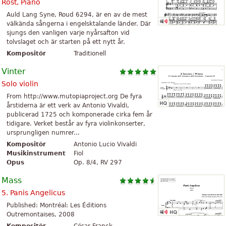
Röst, Piano
Auld Lang Syne, Roud 6294, är en av de mest
välkända sångerna i engelsktalande länder. Där
sjungs den vanligen varje nyårsafton vid
tolvslaget och är starten på ett nytt år.
Kompositör
Traditionell
Vinter
Solo violin
From http://www.mutopiaproject.org De fyra
årstiderna är ett verk av Antonio Vivaldi,
publicerad 1725 och komponerade cirka fem år
tidigare. Verket består av fyra violinkonserter,
ursprungligen numrer...
Kompositör
Antonio Lucio Vivaldi
Musikinstrument
Fiol
Opus
Op. 8/4, RV 297
Mass
5. Panis Angelicus
Published: Montréal: Les Éditions
Outremontaises, 2008