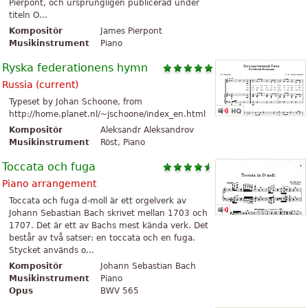
Pierpont, och ursprungligen publicerad under
titeln O...
Kompositör
James Pierpont
Musikinstrument
Piano
Ryska federationens hymn
Russia (current)
Typeset by Johan Schoone, from
http://home.planet.nl/~jschoone/index_en.html
Kompositör
Aleksandr Aleksandrov
Musikinstrument
Röst, Piano
Toccata och fuga
Piano arrangement
Toccata och fuga d-moll är ett orgelverk av
Johann Sebastian Bach skrivet mellan 1703 och
1707. Det är ett av Bachs mest kända verk. Det
består av två satser: en toccata och en fuga.
Stycket används o...
Kompositör
Johann Sebastian Bach
Musikinstrument
Piano
Opus
BWV 565