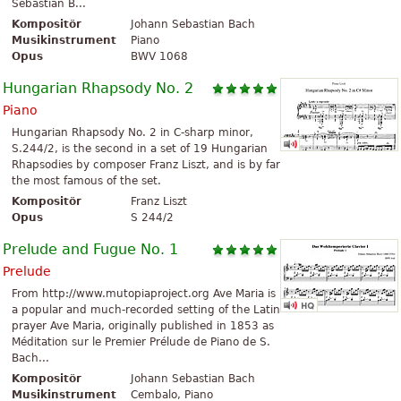
Sebastian B...
Kompositör
Johann Sebastian Bach
Musikinstrument
Piano
Opus
BWV 1068
Hungarian Rhapsody No. 2
Piano
Hungarian Rhapsody No. 2 in C-sharp minor,
S.244/2, is the second in a set of 19 Hungarian
Rhapsodies by composer Franz Liszt, and is by far
the most famous of the set.
Kompositör
Franz Liszt
Opus
S 244/2
Prelude and Fugue No. 1
Prelude
From http://www.mutopiaproject.org Ave Maria is
a popular and much-recorded setting of the Latin
prayer Ave Maria, originally published in 1853 as
Méditation sur le Premier Prélude de Piano de S.
Bach...
Kompositör
Johann Sebastian Bach
Musikinstrument
Cembalo, Piano