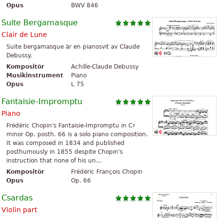
Opus
BWV 846
Suite Bergamasque
Clair de Lune
Suite bergamasque är en pianosvit av Claude
Debussy.
Kompositör
Achille-Claude Debussy
Musikinstrument
Piano
Opus
L 75
Fantaisie-Impromptu
Piano
Frédéric Chopin's Fantaisie-Impromptu in C♯
minor Op. posth. 66 is a solo piano composition.
It was composed in 1834 and published
posthumously in 1855 despite Chopin's
instruction that none of his un...
Kompositör
Frédéric François Chopin
Opus
Op. 66
Csardas
Violin part