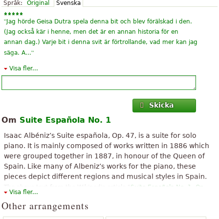
Språk:
Original
Svenska
”
Jag hörde Geisa Dutra spela denna bit och blev förälskad i den.
(Jag också kär i henne, men det är en annan historia för en
annan dag.) Varje bit i denna svit är förtrollande, vad mer kan jag
”
säga. A...
Visa fler...
”
Mycket vackert arbete!
Mycket bra hemsida, mycket prisvärd, lätt att ladda ner musik.
”
Grattis!
Skicka
”
Vacker! Jag förlorade notblad i år. Nu kan jag spela det. Tack så
Om
Suite Española No. 1
”
mycket!
Isaac Albéniz’s Suite española, Op. 47, is a suite for solo
”
Bra, men jag skulle hitta samma poäng med marken på
piano. It is mainly composed of works written in 1886 which
”
spanska
were grouped together in 1887, in honour of the Queen of
Spain. Like many of Albeniz’s works for the piano, these
”
Vackra verk! Webbplatsen är lätt att komma åt och hämta.
pieces depict different regions and musical styles in Spain.
”
Grattis!
The above text from the Wikipedia article "
Suite Española No. 1, Op.
Visa fler...
47
" text is available under CC BY-SA 3.0.
Other arrangements
”
”
En av skönheter i spansk klassisk musik av Albéniz.