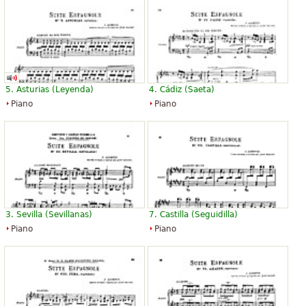
”
”
Det är en av mina favorit delar i musikalisk stil
”
”
Granada och den spanska är stora delar Suite
”
”
representant för en spansk provins
”
”
es estupendo poder graabar oartituras
5. Asturias (Leyenda)
4. Cádiz (Saeta)
Piano
Piano
See all 17
3. Sevilla (Sevillanas)
7. Castilla (Seguidilla)
Piano
Piano