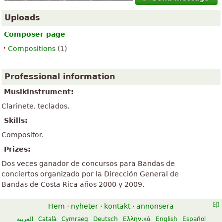
Uploads
Composer page
Compositions
(1)
Professional information
Musikinstrument:
Clarinete, teclados.
Skills:
Compositor.
Prizes:
Dos veces ganador de concursos para Bandas de
conciertos organizado por la Dirección General de
Bandas de Costa Rica años 2000 y 2009.
Hem
·
nyheter
·
kontakt
·
annonsera
العربية
Català
Cymraeg
Deutsch
Ελληνικά
English
Español