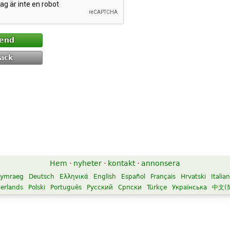
end
ack
Hem
·
nyheter
·
kontakt
·
annonsera
ymraeg
Deutsch
Ελληνικά
English
Español
Français
Hrvatski
Italia
erlands
Polski
Português
Русский
Српски
Türkçe
Українська
中文(