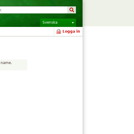
Svenska
Logga in
r name.