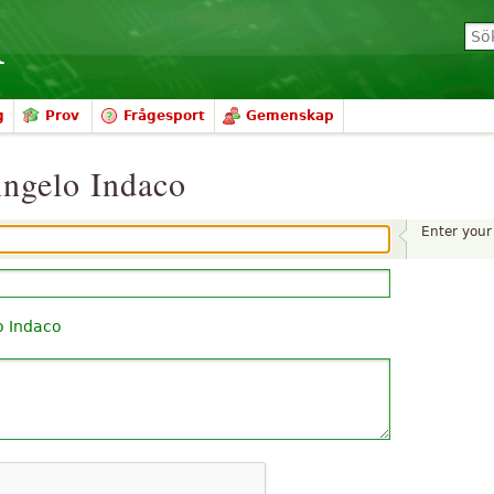
g
Prov
Frågesport
Gemenskap
Angelo Indaco
Enter you
o Indaco