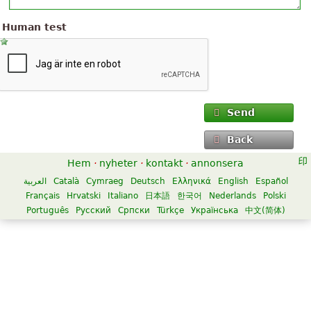
Human test
Send
Back
Hem
·
nyheter
·
kontakt
·
annonsera
العربية
Català
Cymraeg
Deutsch
Ελληνικά
English
Español
Français
Hrvatski
Italiano
日本語
한국어
Nederlands
Polski
Português
Русский
Српски
Türkçe
Українська
中文(简体)